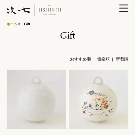
0
ホーム
> Gift
Gift
製品ラインナップ
おすすめ順
| 価格順 |
新着順
あかりや次七について
特集
読みもの