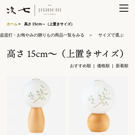
0
ホーム
> 高さ 15cm～（上置きサイズ）
盆提灯・お悔やみの贈りもの商品一覧をみる
＞
サイズで選ぶ
高さ 15cm～（上置きサイズ）
製品ラインナップ
おすすめ順
|
価格順
| 新着順
あかりや次七について
特集
読みもの