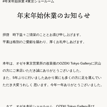
#年末年始休業
#東京ショールーム
年末年始休業のお知らせ
ご利用ガイド
お問い合わせ
拝啓 時下益々ご清栄のこととお喜び申し上げます。
平素は格別のご愛顧を賜わり、厚くお礼申しあげます。
オンラインショップ
本年は、オゼキ東京営業所の改装後のOZEKI Tokyo Galleryに沢山
の方にご来店いただき誠にありがとうございました。
また、5年ぶりに行いましたあかり展にも多くの方に足を運んでい
ただき大変うれしく 思います。今年一年ありがとうございました。
さて、オゼキ本社ショールーム、OZEKI Tokyo Gallery及び