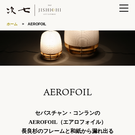
0
ホーム
> AEROFOIL
製品ラインナップ
あかりや次七について
AEROFOIL
特集
セバスチャン・コンランの
読みもの
AEROFOIL（エアロフォイル）
長良杉のフレームと和紙から漏れ出る