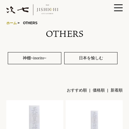
0
ホーム
> OTHERS
OTHERS
製品ラインナップ
神棚~inorito~
日本を愉しむ
あかりや次七について
おすすめ順 |
価格順
|
新着順
特集
読みもの