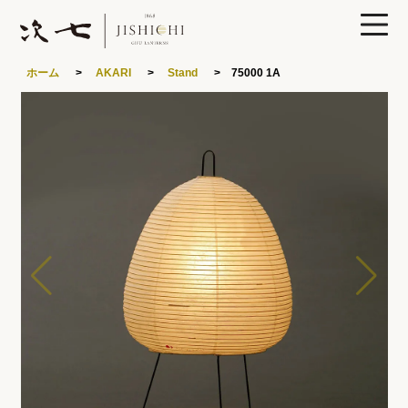
0
ホーム
>
AKARI
>
Stand
> 75000 1A
製品ラインナップ
あかりや次七について
特集
読みもの