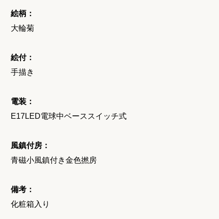
絵柄：
大輪菊
絵付：
手描き
電装：
E17LED電球中ベーススイッチ式
風鎮付房：
青磁小風鎮付き金色撚房
備考：
化粧箱入り