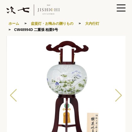
0
ホーム
>
盆提灯・お悔みの贈りもの
>
大内行灯
> CW48994D 二重張 柏栗9号
製品ラインナップ
あかりや次七について
特集
読みもの