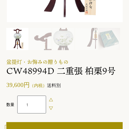
ご利用ガイド
お問い合わせ
盆提灯・お悔みの贈りもの
CW48994D 二重張 柏栗9号
39,600円
送料別
（内税）
数量