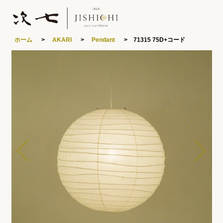
ホーム
>
AKARI
>
Pendant
> 71315 75D+コード
0
製品ラインナップ
あかりや次七について
特集
読みもの