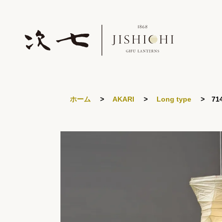
ホーム
>
AKARI
>
Long type
> 714