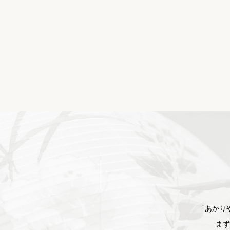
「あかり
まず