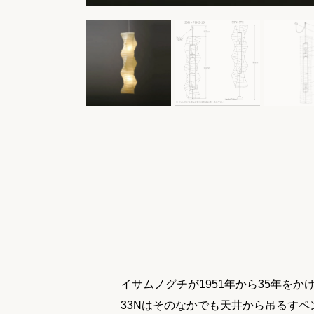
イサムノグチが1951年から35年をか
33Nはそのなかでも天井から吊るすペ