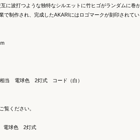
が交互に波打つような独特なシルエットに竹ヒゴがランダムに巻
作業で制作され、完成したAKARIにはロゴマークが刻印されて
cm
0W相当 電球色 2灯式 コード（白）
ご覧ください。
当 電球色 2灯式