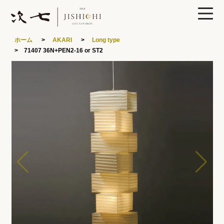
0
ホーム
>
AKARI
>
Long type
> 71407 36N+PEN2-16 or ST2
製品ラインナップ
あかりや次七について
特集
読みもの