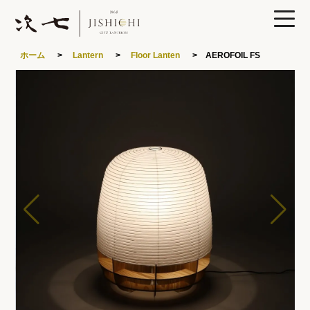
0
ホーム
>
Lantern
>
Floor Lanten
> AEROFOIL FS
製品ラインナップ
あかりや次七について
特集
読みもの