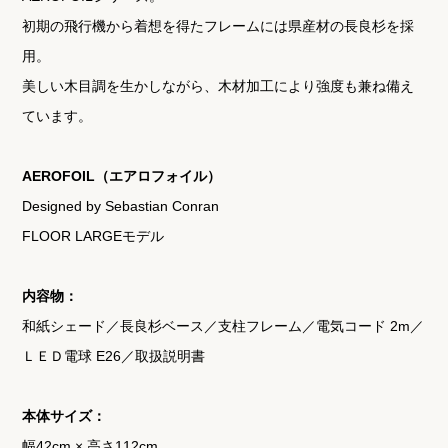
初期の飛行機から着想を得たフレームには県産材の長良杉を採
用。
美しい木目調を生かしながら、木材加工により強度も兼ね備え
ています。
AEROFOIL（エアロフォイル）
Designed by Sebastian Conran
FLOOR LARGEモデル
内容物：
和紙シェード／長良杉ベース／支柱フレーム／電気コード 2m／
ＬＥＤ電球 E26／取扱説明書
本体サイズ：
幅42cm × 高さ112cm