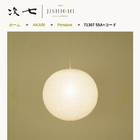
ホーム
>
AKARI
>
Pendant
> 71307 55A+コード
0
製品ラインナップ
あかりや次七について
特集
読みもの